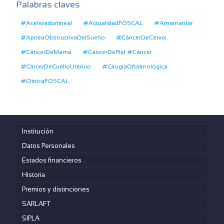
Palabras claves
#Aceleradorlineal
#ActualidadFOSCAL
#Amamantar
#ApneaObstructivaDelSueño
#CáncerDeCérvix
#CáncerDeMama
#CáncerDePiel #Cáncer
#CárcerDeCuelloUterino
#CirugíaOftalmológica
#ClínicaFOSCAL
Institución
Datos Personales
Estados financieros
Historia
Premios y distinciones
SARLAFT
SIPLA