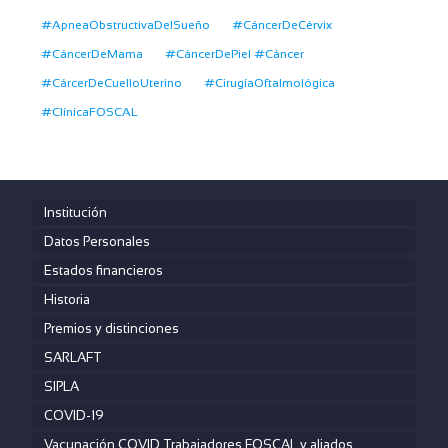
#ApneaObstructivaDelSueño
#CáncerDeCérvix
#CáncerDeMama
#CáncerDePiel #Cáncer
#CárcerDeCuelloUterino
#CirugíaOftalmológica
#ClínicaFOSCAL
Institución
Datos Personales
Estados financieros
Historia
Premios y distinciones
SARLAFT
SIPLA
COVID-19
Vacunación COVID Trabajadores FOSCAL y aliados