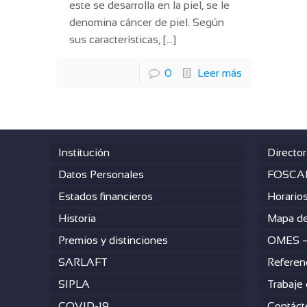
este se desarrolla en la piel, se le
denomina cáncer de piel. Según
sus características,
[…]
0
Leer más
Institución
Director
Datos Personales
FOSCAL
Estados financieros
Horario
Historia
Mapa de
Premios y distinciones
OMES 
SARLAFT
Referen
SIPLA
Trabaje
COVID-19
Contáct