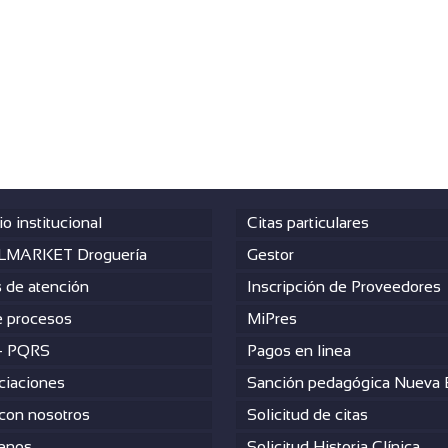
io institucional
Citas particulares
MARKET Droguería
Gestor
s de atención
Inscripción de Proveedores
 procesos
MiPres
– PQRS
Pagos en linea
ciaciones
Sanción pedagógica Nueva
 con nosotros
Solicitud de citas
enos
Solicitud Historia Clínica