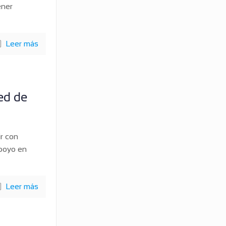
ener
Leer más
ed de
r con
apoyo en
Leer más