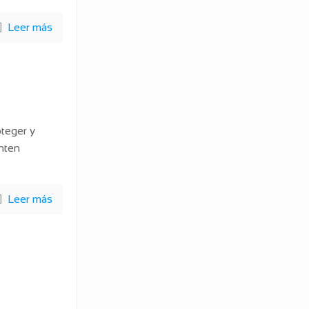
Leer más
oteger y
nten
Leer más