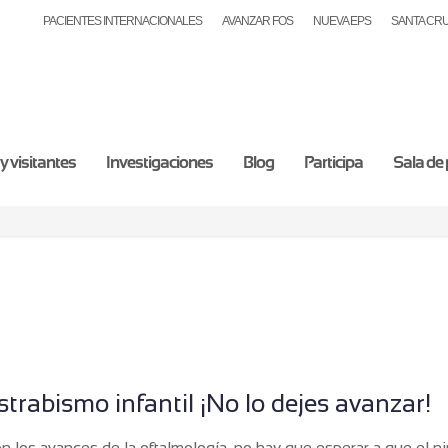
PACIENTES INTERNACIONALES
AVANZAR FOS
NUEVA EPS
SANTA CR
y visitantes
Investigaciones
Blog
Participa
Sala de
strabismo infantil ¡No lo dejes avanzar!
n los avances de la oftalmología, no hay que esperar a que el n