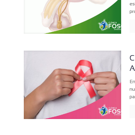
es
pr
C
A
En
nu
pa