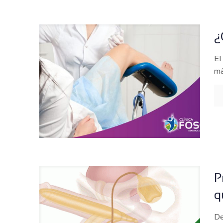
¿
El
má
P
q
De