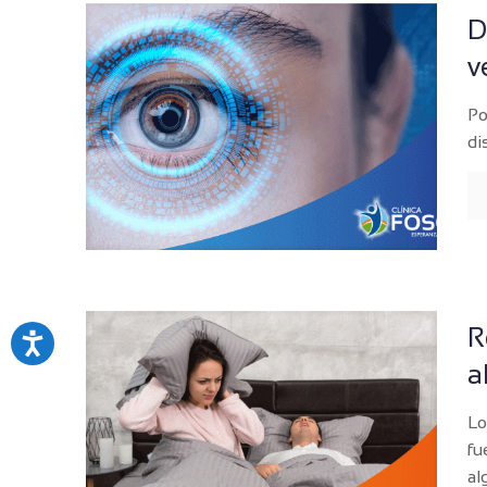
D
v
Po
di
R
a
Lo
fu
al