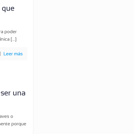
s que
ara poder
ínica
[…]
Leer más
 ser una
aves o
emente porque