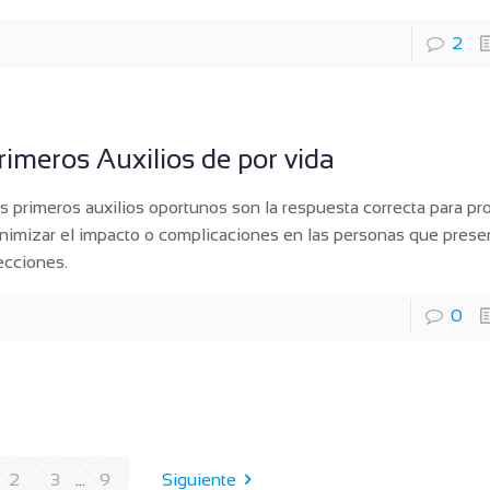
2
rimeros Auxilios de por vida
s primeros auxilios oportunos son la respuesta correcta para pr
nimizar el impacto o complicaciones en las personas que prese
ecciones.
0
2
3
...
9
Siguiente