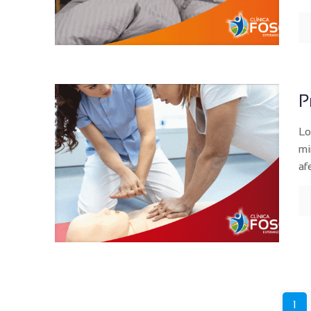
P
Lo
mi
af
1