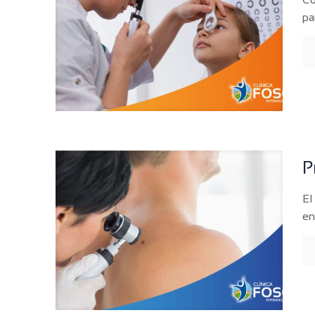
pa
P
El
en