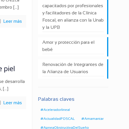
capacitados por profesionales
iembro
[…]
y facilitadores de la Clínica
Foscal, en alianza con la Unab
Leer más
y la UPB
Amor y protección para el
bebé
Renovación de Integrantes de
 piel
la Alianza de Usuarios
se desarrolla
,
[…]
Palabras claves
Leer más
#Aceleradorlineal
#ActualidadFOSCAL
#Amamantar
#ApneaObstructivaDelSueño