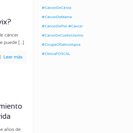
#CáncerDeCérvix
#CáncerDeMama
vix?
#CáncerDePiel #Cáncer
de cáncer
#CárcerDeCuelloUterino
ue puede
[…]
#CirugíaOftalmológica
#ClínicaFOSCAL
Leer más
imiento
vida
de años de