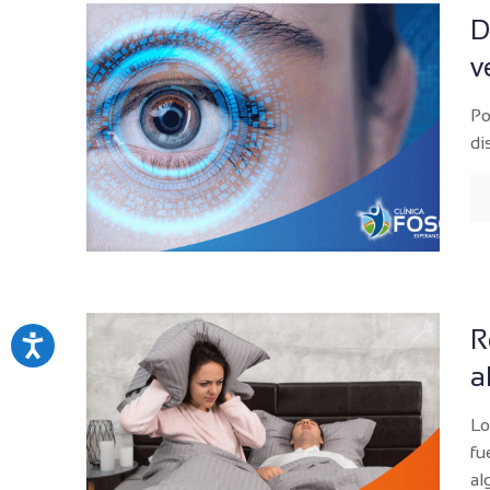
D
v
Po
di
R
a
Lo
fu
al