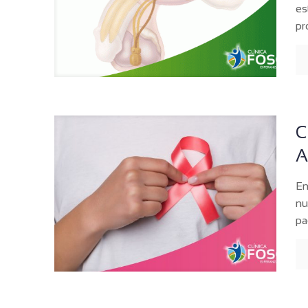
es
pr
C
A
En
nu
pa