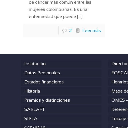
de cáncer más común entre las
mujeres colombianas. Es una
enfermedad que puede
[…]
2
Leer más
Institución
Director
Datos Personales
FOSCAL
Estados financieros
Horario
Historia
Mapa de
Premios y distinciones
OMES 
SARLAFT
Referen
SIPLA
Trabaje
COVID-19
Contáct