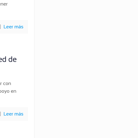
ener
Leer más
ed de
r con
apoyo en
Leer más