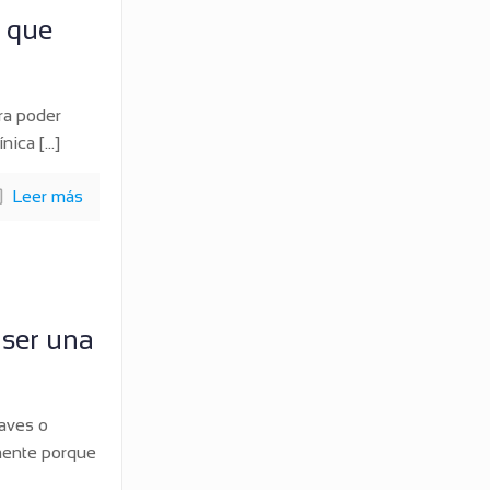
s que
ara poder
ínica
[…]
Leer más
 ser una
aves o
emente porque