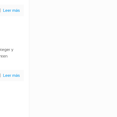
Leer más
oteger y
nten
Leer más