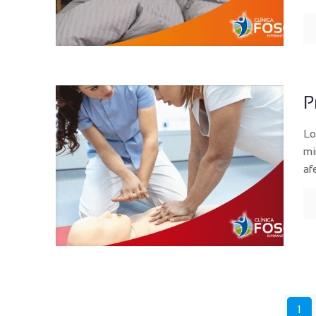
P
Lo
mi
af
1