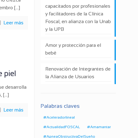
capacitados por profesionales
iembro
[…]
y facilitadores de la Clínica
Foscal, en alianza con la Unab
Leer más
y la UPB
Amor y protección para el
bebé
Renovación de Integrantes de
 piel
la Alianza de Usuarios
se desarrolla
,
[…]
Palabras claves
Leer más
#Aceleradorlineal
#ActualidadFOSCAL
#Amamantar
#ApneaObstructivaDelSueño