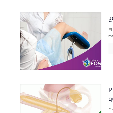
¿
El
má
P
q
De