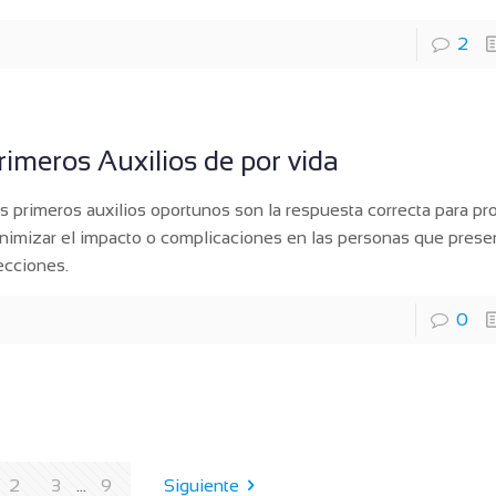
2
rimeros Auxilios de por vida
s primeros auxilios oportunos son la respuesta correcta para pr
nimizar el impacto o complicaciones en las personas que prese
ecciones.
0
2
3
...
9
Siguiente