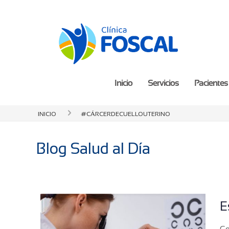
Inicio
Servicios
Pacientes 
Inicio
#CárcerDeCuelloUterino
Blog Salud al Día
E
Co