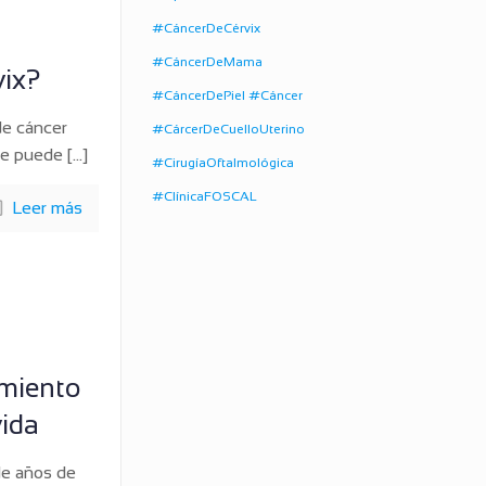
#CáncerDeCérvix
#CáncerDeMama
vix?
#CáncerDePiel #Cáncer
de cáncer
#CárcerDeCuelloUterino
ue puede
[…]
#CirugíaOftalmológica
#ClínicaFOSCAL
Leer más
imiento
vida
de años de