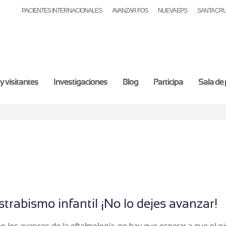
PACIENTES INTERNACIONALES
AVANZAR FOS
NUEVA EPS
SANTA CR
y visitantes
Investigaciones
Blog
Participa
Sala de
strabismo infantil ¡No lo dejes avanzar!
n los avances de la oftalmología, no hay que esperar a que el n