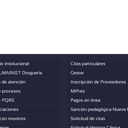
io institucional
Citas particulares
MARKET Droguería
Gestor
s de atención
Inscripción de Proveedores
 procesos
MiPres
– PQRS
Pagos en linea
ciaciones
Sanción pedagógica Nueva
 con nosotros
Solicitud de citas
enos
Solicitud Historia Clínica