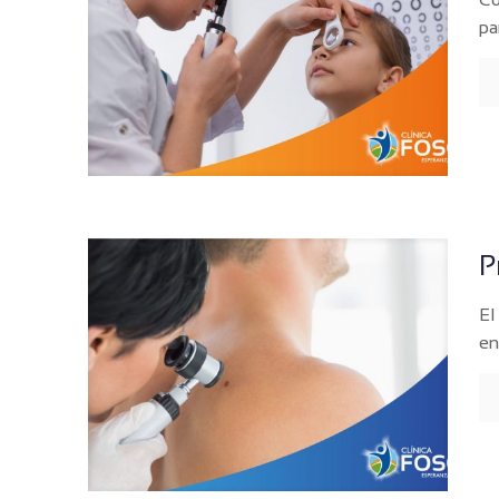
pa
P
El
en