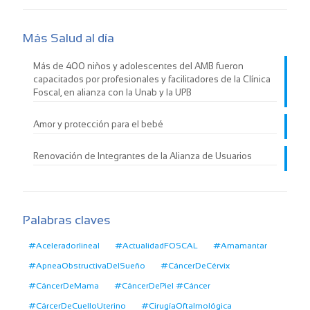
Más Salud al día
Más de 400 niños y adolescentes del AMB fueron
capacitados por profesionales y facilitadores de la Clínica
Foscal, en alianza con la Unab y la UPB
Amor y protección para el bebé
Renovación de Integrantes de la Alianza de Usuarios
Palabras claves
#Aceleradorlineal
#ActualidadFOSCAL
#Amamantar
#ApneaObstructivaDelSueño
#CáncerDeCérvix
#CáncerDeMama
#CáncerDePiel #Cáncer
#CárcerDeCuelloUterino
#CirugíaOftalmológica