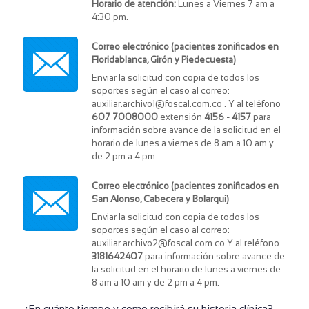
Horario de atención:
Lunes a Viernes 7 am a
4:30 pm.
Correo electrónico (pacientes zonificados en
Floridablanca, Girón y Piedecuesta)
Enviar la solicitud con copia de todos los
soportes según el caso al correo:
auxiliar.archivo1@foscal.com.co
. Y al teléfono
607 7008000
extensión
4156 - 4157
para
información sobre avance de la solicitud en el
horario de lunes a viernes de 8 am a 10 am y
de 2 pm a 4 pm. .
Correo electrónico (pacientes zonificados en
San Alonso, Cabecera y Bolarqui)
Enviar la solicitud con copia de todos los
soportes según el caso al correo:
auxiliar.archivo2@foscal.com.co
Y al teléfono
3181642407
para información sobre avance de
la solicitud en el horario de lunes a viernes de
8 am a 10 am y de 2 pm a 4 pm.
¿En cuánto tiempo y como recibirá su historia clínica?