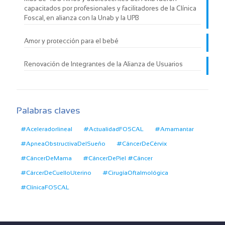
capacitados por profesionales y facilitadores de la Clínica
Foscal, en alianza con la Unab y la UPB
Amor y protección para el bebé
Renovación de Integrantes de la Alianza de Usuarios
Palabras claves
#Aceleradorlineal
#ActualidadFOSCAL
#Amamantar
#ApneaObstructivaDelSueño
#CáncerDeCérvix
#CáncerDeMama
#CáncerDePiel #Cáncer
#CárcerDeCuelloUterino
#CirugíaOftalmológica
#ClínicaFOSCAL