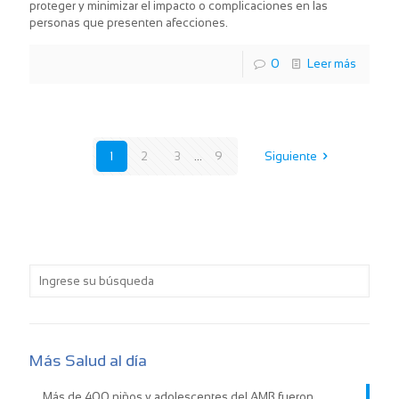
proteger y minimizar el impacto o complicaciones en las
personas que presenten afecciones.
0
Leer más
1
2
3
...
9
Siguiente
Más Salud al día
Más de 400 niños y adolescentes del AMB fueron