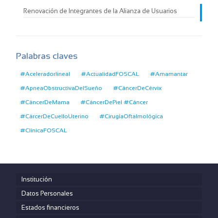
Renovación de Integrantes de la Alianza de Usuarios
Palabras claves
#Aceleradorlineal
#ActualidadFOSCAL
#Amamantar
#ApneaObstructivaDelSueño
#CáncerDeCérvix
#CáncerDeMama
#CáncerDePiel #Cáncer
#CárcerDeCuelloUterino
#CirugíaOftalmológica
#ClínicaFOSCAL
Institución
Datos Personales
Estados financieros