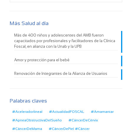
Más Salud al día
Más de 400 niños y adolescentes del AMB fueron
capacitados por profesionales y facilitadores de la Clínica
Foscal, en alianza con la Unab y la UPB
Amor y protección para el bebé
Renovación de Integrantes de la Alianza de Usuarios
Palabras claves
#Aceleradorlineal
#ActualidadFOSCAL
#Amamantar
#ApneaObstructivaDelSueño
#CáncerDeCérvix
#CáncerDeMama
#CáncerDePiel #Cáncer