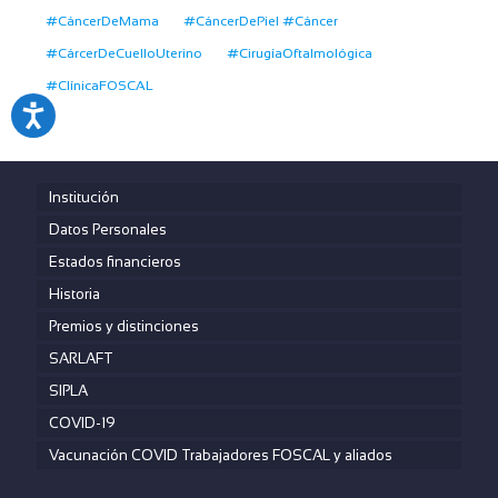
#CáncerDeMama
#CáncerDePiel #Cáncer
#CárcerDeCuelloUterino
#CirugíaOftalmológica
#ClínicaFOSCAL
Institución
Datos Personales
Estados financieros
Historia
Premios y distinciones
SARLAFT
SIPLA
COVID-19
Vacunación COVID Trabajadores FOSCAL y aliados