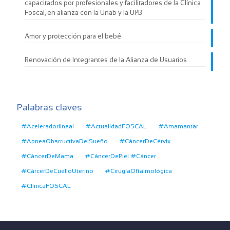
capacitados por profesionales y facilitadores de la Clínica
Foscal, en alianza con la Unab y la UPB
Amor y protección para el bebé
Renovación de Integrantes de la Alianza de Usuarios
Palabras claves
#Aceleradorlineal
#ActualidadFOSCAL
#Amamantar
#ApneaObstructivaDelSueño
#CáncerDeCérvix
#CáncerDeMama
#CáncerDePiel #Cáncer
#CárcerDeCuelloUterino
#CirugíaOftalmológica
#ClínicaFOSCAL