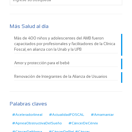
Más Salud al día
Más de 400 niños y adolescentes del AMB fueron
capacitados por profesionales y facilitadores de la Clínica
Foscal, en alianza con la Unab y la UPB
Amor y protección para el bebé
Renovación de Integrantes de la Alianza de Usuarios
Palabras claves
#Aceleradorlineal
#ActualidadFOSCAL
#Amamantar
#ApneaObstructivaDelSueño
#CáncerDeCérvix
#CáncerDeMama
#CáncerDePiel #Cáncer