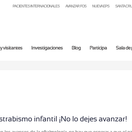
PACIENTES INTERNACIONALES
AVANZAR FOS
NUEVA EPS
SANTA CR
y visitantes
Investigaciones
Blog
Participa
Sala de
strabismo infantil ¡No lo dejes avanzar!
n los avances de la oftalmología, no hay que esperar a que el n