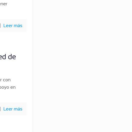
ener
Leer más
ed de
r con
apoyo en
Leer más