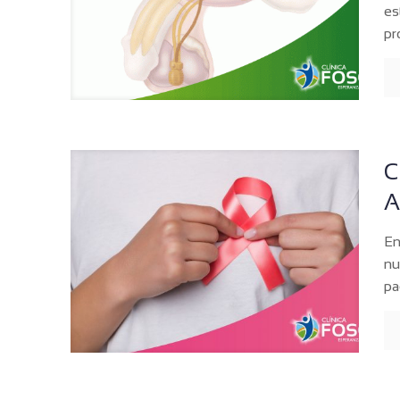
es
pr
C
A
En
nu
pa