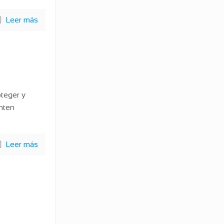
Leer más
oteger y
nten
Leer más