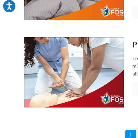
P
Lo
mi
af
1