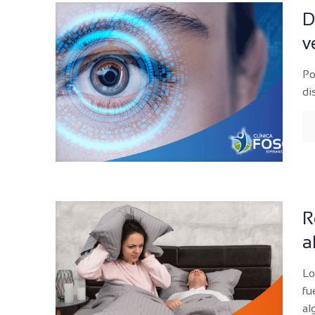
D
v
Po
di
R
a
Lo
fu
al