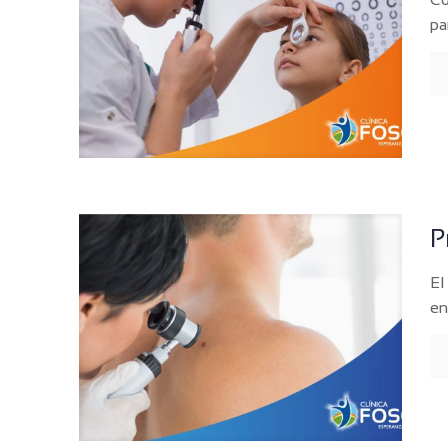
pa
P
El
en