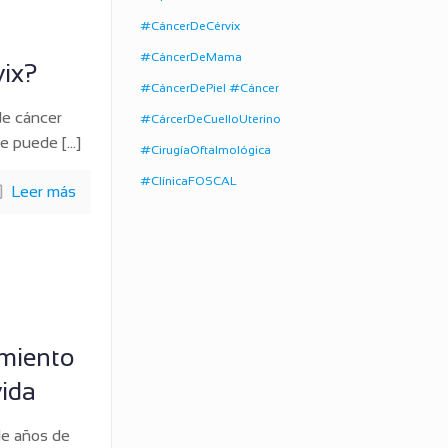
#CáncerDeCérvix
#CáncerDeMama
vix?
#CáncerDePiel #Cáncer
de cáncer
#CárcerDeCuelloUterino
ue puede
[…]
#CirugíaOftalmológica
#ClínicaFOSCAL
Leer más
imiento
vida
de años de