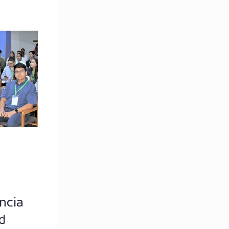
ncia
d