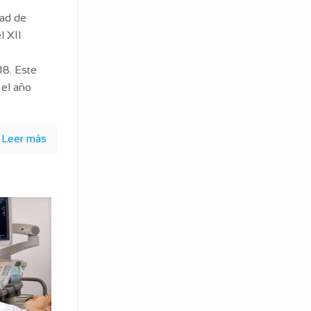
dad de
l XII
8. Este
 el año
Leer más