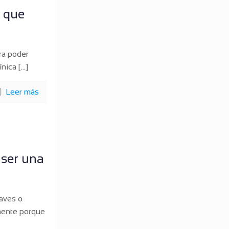
s que
ara poder
ínica
[…]
Leer más
 ser una
aves o
emente porque