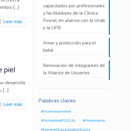
capacitados por profesionales
iembro
[…]
y facilitadores de la Clínica
Foscal, en alianza con la Unab
Leer más
y la UPB
Amor y protección para el
bebé
Renovación de Integrantes de
 piel
la Alianza de Usuarios
se desarrolla
,
[…]
Palabras claves
Leer más
#Aceleradorlineal
#ActualidadFOSCAL
#Amamantar
#ApneaObstructivaDelSueño