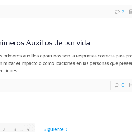
2
rimeros Auxilios de por vida
s primeros auxilios oportunos son la respuesta correcta para pr
nimizar el impacto o complicaciones en las personas que prese
ecciones.
0
2
3
...
9
Siguiente