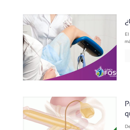
¿
El
má
P
q
De