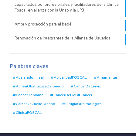
capacitados por profesionales y facilitadores de la Clínica
Foscal, en alianza con la Unab y la UPB
Amor y protección para el bebé
Renovación de Integrantes de la Alianza de Usuarios
Palabras claves
#Aceleradorlineal
#ActualidadFOSCAL
#Amamantar
#ApneaObstructivaDelSueño
#CáncerDeCérvix
#CáncerDeMama
#CáncerDePiel #Cáncer
#CárcerDeCuelloUterino
#CirugíaOftalmológica
#ClínicaFOSCAL