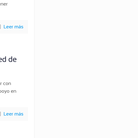
ener
Leer más
ed de
r con
apoyo en
Leer más