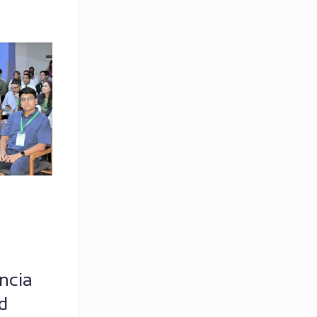
ncia
d