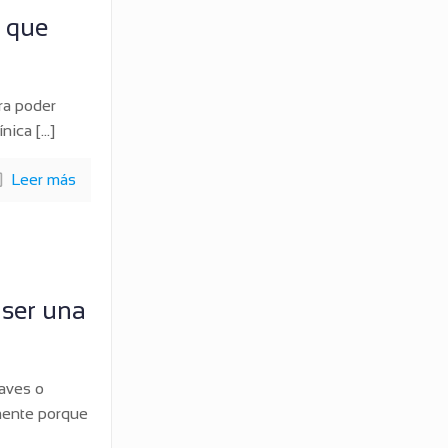
s que
ara poder
ínica
[…]
Leer más
 ser una
aves o
emente porque