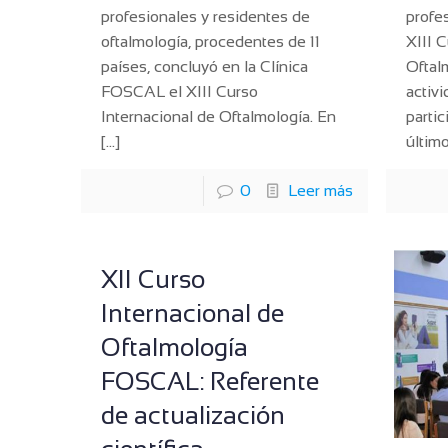
profesionales y residentes de
profes
oftalmología, procedentes de 11
XIII 
países, concluyó en la Clínica
Oftal
FOSCAL el XIII Curso
activ
Internacional de Oftalmología. En
parti
[…]
últim
0
Leer más
XII Curso
Internacional de
Oftalmología
FOSCAL: Referente
de actualización