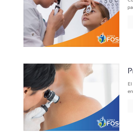
pa
P
El
en