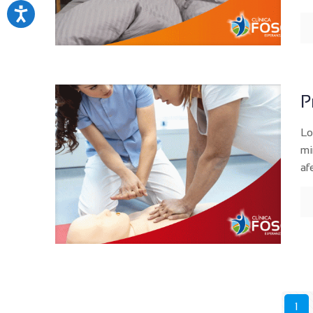
P
Lo
mi
af
1