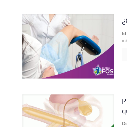
¿
El
má
P
q
De