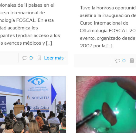
ionales de 11 países en el
Tuve la honrosa oportuni
Curso Internacional de
asistir a la inauguración de
mología FOSCAL. En esta
Curso Internacional de
idad académica los
Oftalmología FOSCAL 201
cipantes tendrán acceso a los
evento, organizado desde
os avances médicos y
[…]
2007 por la
[…]
0
Leer más
0