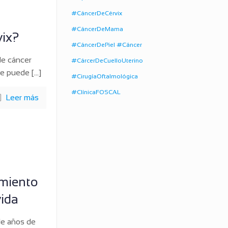
#CáncerDeCérvix
#CáncerDeMama
vix?
#CáncerDePiel #Cáncer
de cáncer
#CárcerDeCuelloUterino
ue puede
[…]
#CirugíaOftalmológica
#ClínicaFOSCAL
Leer más
imiento
vida
de años de