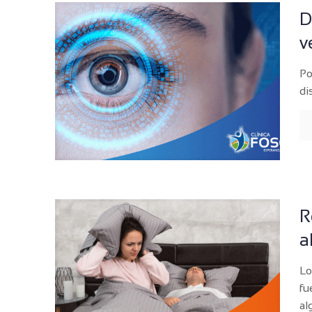
D
v
Po
di
R
a
Lo
fu
al