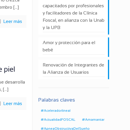
capacitados por profesionales
iembro
[…]
y facilitadores de la Clínica
Foscal, en alianza con la Unab
Leer más
y la UPB
Amor y protección para el
bebé
Renovación de Integrantes de
 piel
la Alianza de Usuarios
se desarrolla
,
[…]
Palabras claves
Leer más
#Aceleradorlineal
#ActualidadFOSCAL
#Amamantar
#ApneaObstructivaDelSueño