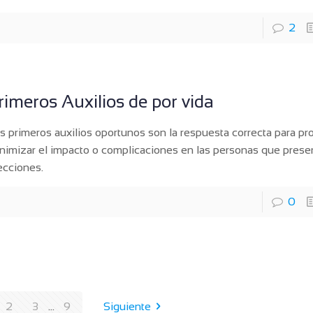
2
rimeros Auxilios de por vida
s primeros auxilios oportunos son la respuesta correcta para pr
nimizar el impacto o complicaciones en las personas que prese
ecciones.
0
2
3
...
9
Siguiente