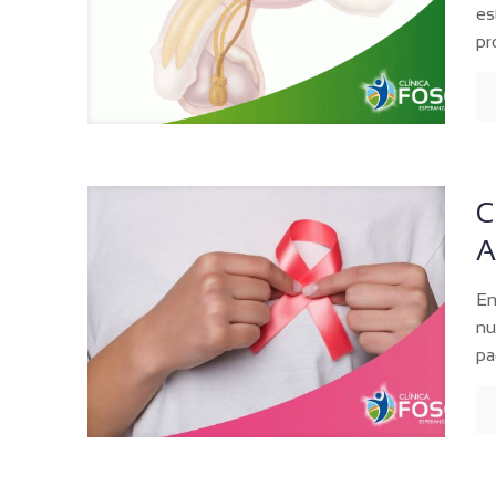
es
pr
C
A
En
nu
pa