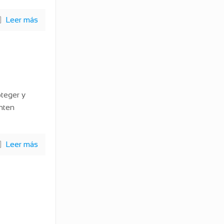
Leer más
oteger y
nten
Leer más