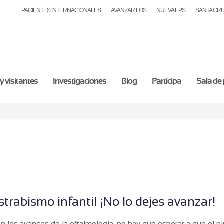
PACIENTES INTERNACIONALES
AVANZAR FOS
NUEVA EPS
SANTA CR
y visitantes
Investigaciones
Blog
Participa
Sala de
strabismo infantil ¡No lo dejes avanzar!
n los avances de la oftalmología, no hay que esperar a que el n