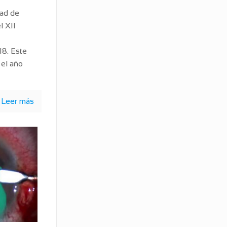
dad de
l XII
8. Este
 el año
Leer más