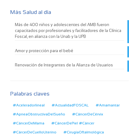
Más Salud al día
Más de 400 niños y adolescentes del AMB fueron
capacitados por profesionales y facilitadores de la Clínica
Foscal, en alianza con la Unab y la UPB
Amor y protección para el bebé
Renovación de Integrantes de la Alianza de Usuarios
Palabras claves
#Aceleradorlineal
#ActualidadFOSCAL
#Amamantar
#ApneaObstructivaDelSueño
#CáncerDeCérvix
#CáncerDeMama
#CáncerDePiel #Cáncer
#CárcerDeCuelloUterino
#CirugíaOftalmológica