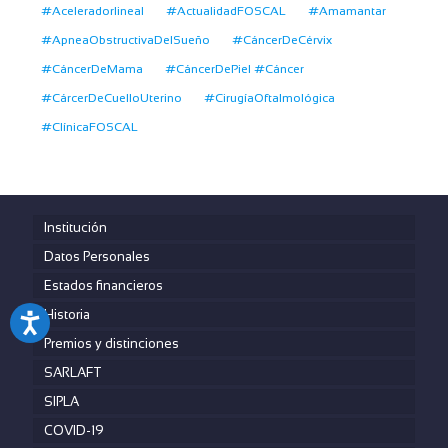
#Aceleradorlineal
#ActualidadFOSCAL
#Amamantar
#ApneaObstructivaDelSueño
#CáncerDeCérvix
#CáncerDeMama
#CáncerDePiel #Cáncer
#CárcerDeCuelloUterino
#CirugíaOftalmológica
#ClínicaFOSCAL
Institución
Datos Personales
Estados financieros
Historia
Premios y distinciones
SARLAFT
SIPLA
COVID-19