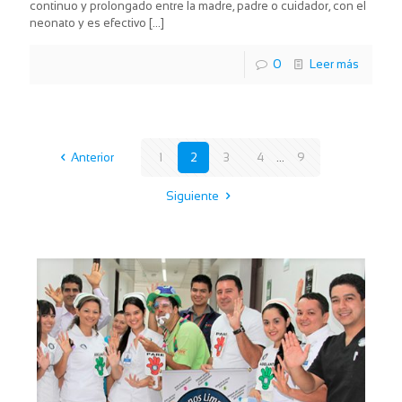
continuo y prolongado entre la madre, padre o cuidador, con el
neonato y es efectivo
[…]
0
Leer más
Anterior
1
2
3
4
...
9
Siguiente