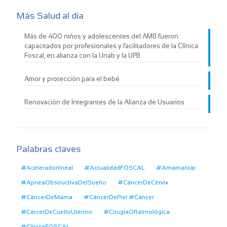
Más Salud al día
Más de 400 niños y adolescentes del AMB fueron
capacitados por profesionales y facilitadores de la Clínica
Foscal, en alianza con la Unab y la UPB
Amor y protección para el bebé
Renovación de Integrantes de la Alianza de Usuarios
Palabras claves
#Aceleradorlineal
#ActualidadFOSCAL
#Amamantar
#ApneaObstructivaDelSueño
#CáncerDeCérvix
#CáncerDeMama
#CáncerDePiel #Cáncer
#CárcerDeCuelloUterino
#CirugíaOftalmológica
#ClínicaFOSCAL