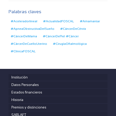
Palabras claves
#Aceleradorlineal
#ActualidadFOSCAL
#Amamantar
#ApneaObstructivaDelSueño
#CáncerDeCérvix
#CáncerDeMama
#CáncerDePiel #Cáncer
#CárcerDeCuelloUterino
#CirugíaOftalmológica
#ClínicaFOSCAL
Institución
Datos Personales
Estados financieros
Historia
Premios y distinciones
SARLAFT