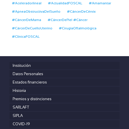
#Aceleradorlineal
#ActualidadFOSCAL
#Amamantar
#ApneaObstructivaDelSueño
#CáncerDeCérvix
#CáncerDeMama
#CáncerDePiel #Cáncer
#CárcerDeCuelloUterino
#CirugíaOftalmológica
#ClínicaFOSCAL
Institución
Datos Personales
Estados financieros
Historia
Premios y distinciones
SARLAFT
SIPLA
COVID-19