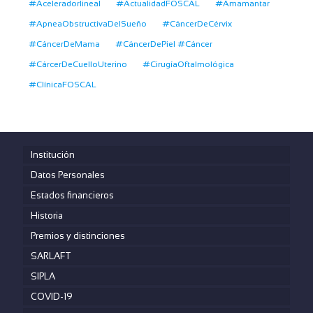
#Aceleradorlineal
#ActualidadFOSCAL
#Amamantar
#ApneaObstructivaDelSueño
#CáncerDeCérvix
#CáncerDeMama
#CáncerDePiel #Cáncer
#CárcerDeCuelloUterino
#CirugíaOftalmológica
#ClínicaFOSCAL
Institución
Datos Personales
Estados financieros
Historia
Premios y distinciones
SARLAFT
SIPLA
COVID-19