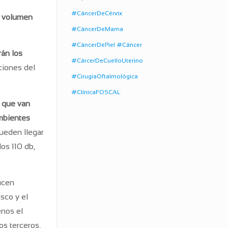
#CáncerDeCérvix
n volumen
#CáncerDeMama
#CáncerDePiel #Cáncer
rán los
#CárcerDeCuelloUterino
aciones del
#CirugíaOftalmológica
#ClínicaFOSCAL
n que van
mbientes
ueden llegar
los 110 db,
ucen
sco y el
enos el
os terceros,