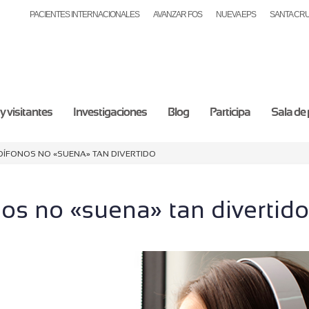
PACIENTES INTERNACIONALES
AVANZAR FOS
NUEVA EPS
SANTA CR
y visitantes
Investigaciones
Blog
Participa
Sala de
dífonos no «suena» tan divertido
os no «suena» tan divertid