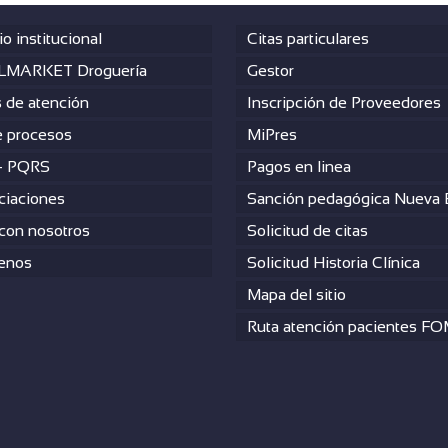
io institucional
Citas particulares
MARKET Droguería
Gestor
s de atención
Inscripción de Proveedores
 procesos
MiPres
– PQRS
Pagos en linea
ciaciones
Sanción pedagógica Nueva
 con nosotros
Solicitud de citas
enos
Solicitud Historia Clínica
Mapa del sitio
Ruta atención pacientes F