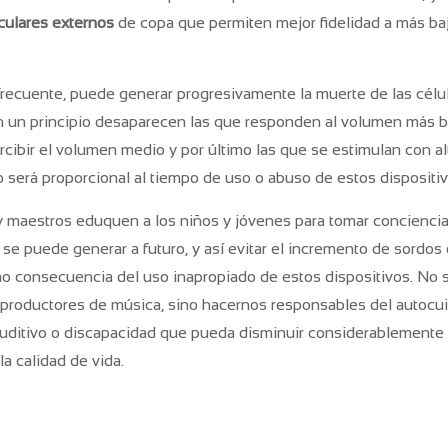
culares externos
de copa que permiten mejor fidelidad a más ba
 frecuente, puede generar progresivamente la muerte de las célul
 en un principio desaparecen las que responden al volumen más b
cibir el volumen medio y por último las que se estimulan con al
 será proporcional al tiempo de uso o abuso de estos dispositiv
 maestros eduquen a los niños y jóvenes para tomar conciencia
se puede generar a futuro, y así evitar el incremento de sordos 
mo consecuencia del uso inapropiado de estos dispositivos. No s
eproductores de música, sino hacernos responsables del autocu
 auditivo o discapacidad que pueda disminuir considerablemente 
a calidad de vida.