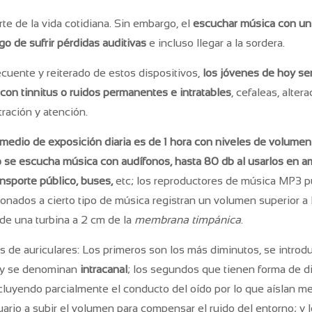
te de la vida cotidiana. Sin embargo, el
escuchar música con u
o de sufrir pérdidas auditivas
e incluso llegar a la sordera.
uente y reiterado de estos dispositivos,
los jóvenes de hoy se
con tinnitus o ruidos permanentes e intratables
, cefaleas, alter
ración y atención.
medio de exposición diaria es de 1 hora con niveles de volume
 se escucha música con audífonos, hasta 80 db al usarlos en a
nsporte público, buses,
etc; los reproductores de música MP3 p
ionados a cierto tipo de música registran un volumen superior a 
 de una turbina a 2 cm de la
membrana timpánica
.
os de auriculares: Los primeros son los más diminutos, se introd
o y se denominan
intracanal
; los segundos que tienen forma de di
ocluyendo parcialmente el conducto del oído por lo que aíslan m
ario a subir el volumen para compensar el ruido del entorno; y l