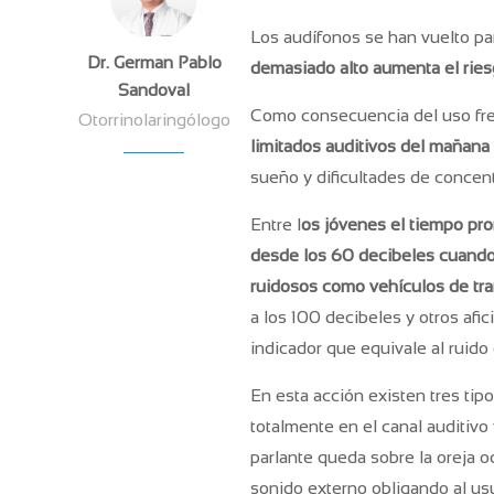
Los audífonos se han vuelto par
Dr. German Pablo
demasiado alto aumenta el riesg
Sandoval
Como consecuencia del uso frec
Otorrinolaringólogo
limitados auditivos del mañana 
sueño y dificultades de concent
Entre l
os jóvenes el tiempo pro
desde los 60 decibeles cuando
ruidosos como vehículos de tra
a los 100 decibeles y otros afic
indicador que equivale al ruido
En esta acción existen tres tip
totalmente en el canal auditiv
parlante queda sobre la oreja 
sonido externo obligando al usu