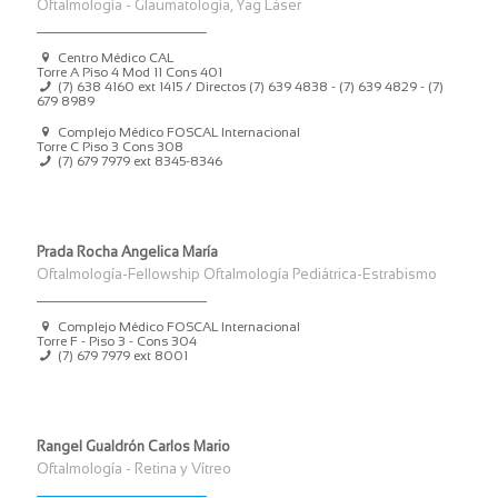
Oftalmología - Glaumatología, Yag Láser
Centro Médico CAL
Torre A Piso 4 Mod 11 Cons 401
(7) 638 4160 ext 1415 / Directos (7) 639 4838 - (7) 639 4829 - (7)
679 8989
Complejo Médico FOSCAL Internacional
Torre C Piso 3 Cons 308
(7) 679 7979 ext 8345-8346
Prada Rocha Angelica María
Oftalmología-Fellowship Oftalmología Pediátrica-Estrabismo
Complejo Médico FOSCAL Internacional
Torre F - Piso 3 - Cons 304
(7) 679 7979 ext 8001
Rangel Gualdrón Carlos Mario
Oftalmología - Retina y Vítreo