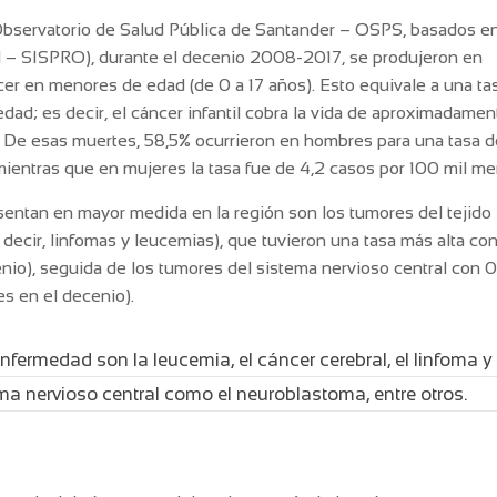
Observatorio de Salud Pública de Santander – OSPS, basados en
al – SISPRO), durante el decenio 2008-2017, se produjeron en
er en menores de edad (de 0 a 17 años). Esto equivale a una ta
dad; es decir, el cáncer infantil cobra la vida de aproximadame
 De esas muertes, 58,5% ocurrieron en hombres para una tasa d
ientras que en mujeres la tasa fue de 4,2 casos por 100 mil me
entan en mayor medida en la región son los tumores del tejido l
ecir, linfomas y leucemias), que tuvieron una tasa más alta con
enio), seguida de los tumores del sistema nervioso central con 
s en el decenio).
ermedad son la leucemia, el cáncer cerebral, el linfoma y 
ma nervioso central como el neuroblastoma, entre otros.