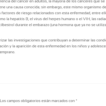
encia del cáncer en adultos, la mayoría de los cánceres que se
tiene una causa conocida; sin embargo, este mismo organismo d
 factores de riesgo relacionados con esta enfermedad, entre ell
omo la hepatitis B, el virus del herpes humano o el VIH, las radi
stilbestrol durante el embarazo (una hormona que ya no se utili
rizar las investigaciones que contribuyan a determinar las cond
ación y la aparición de esta enfermedad en los niños y adolesce
temprano.
Los campos obligatorios están marcados con
*