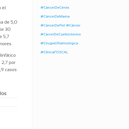
 el
#CáncerDeCérvix
#CáncerDeMama
sa de 5,0
#CáncerDePiel #Cáncer
nte 30
#CárcerDeCuelloUterino
e 5,7
nores.
#CirugíaOftalmológica
#ClínicaFOSCAL
infático
 2,7 por
0,9 casos
los