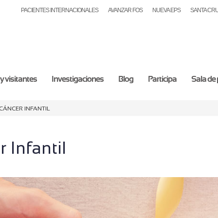
PACIENTES INTERNACIONALES
AVANZAR FOS
NUEVA EPS
SANTA CR
y visitantes
Investigaciones
Blog
Participa
Sala de
Cáncer Infantil
 Infantil