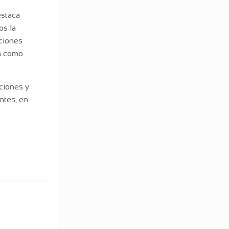
estaca
os la
aciones
za como
iciones y
ntes, en