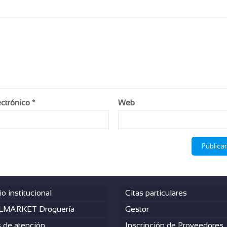
ectrónico
*
Web
io institucional
Citas particulares
MARKET Droguería
Gestor
s de atención
Inscripción de Proveedores