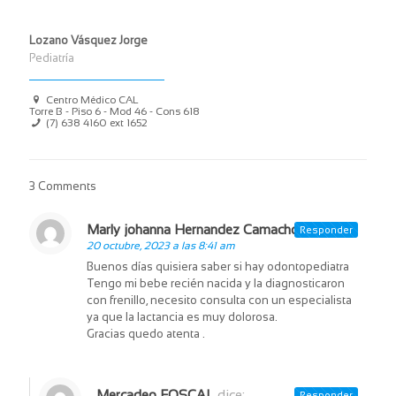
Lozano Vásquez Jorge
Pediatría
Centro Médico CAL
Torre B - Piso 6 - Mod 46 - Cons 618
(7) 638 4160 ext 1652
3 Comments
Marly johanna Hernandez Camacho
dice:
Responder
20 octubre, 2023 a las 8:41 am
Buenos días quisiera saber si hay odontopediatra
Tengo mi bebe recién nacida y la diagnosticaron
con frenillo, necesito consulta con un especialista
ya que la lactancia es muy dolorosa.
Gracias quedo atenta .
Mercadeo FOSCAL
dice:
Responder