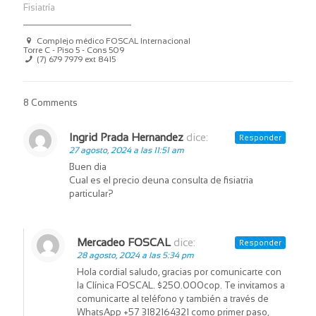
Fisiatría
Complejo médico FOSCAL Internacional
Torre C - Piso 5 - Cons 509
(7) 679 7979 ext 8415
8 Comments
Ingrid Prada Hernandez
dice:
Responder
27 agosto, 2024 a las 11:51 am
Buen dia
Cual es el precio deuna consulta de fisiatria
particular?
Mercadeo FOSCAL
dice:
Responder
28 agosto, 2024 a las 5:34 pm
Hola cordial saludo, gracias por comunicarte con
la Clínica FOSCAL. $250.000cop. Te invitamos a
comunicarte al teléfono y también a través de
WhatsApp +57 3182164321 como primer paso,