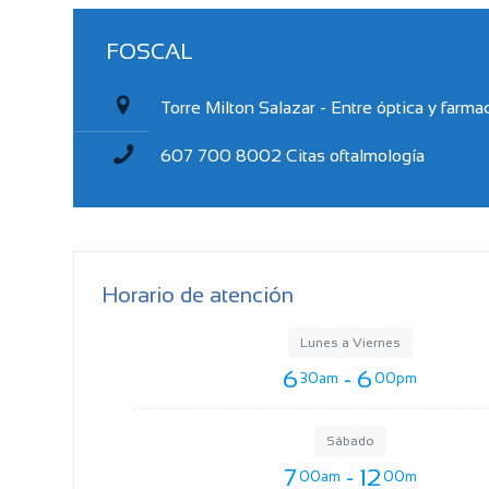
FOSCAL
Torre Milton Salazar - Entre óptica y farmac
607 700 8002
Citas oftalmología
Horario de atención
Lunes a Viernes
6
- 6
30am
00pm
Sábado
7
- 12
00am
00m