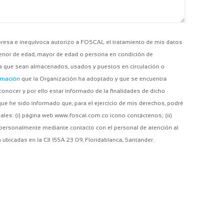
presa e inequívoca autorizo a FOSCAL el tratamiento de mis datos
menor de edad, mayor de edad o persona en condición de
a que sean almacenados, usados y puestos en circulación o
ormación
que la Organización ha adoptado y que se encuentra
nocer y por ello estar informado de la finalidades de dicho
que he sido informado que, para el ejercicio de mis derechos, podré
nales: (i) página web www.foscal.com.co icono contáctenos; (ii)
) personalmente mediante contacto con el personal de atención al
 ubicadas en la Cll 155A 23 09, Floridablanca, Santander.