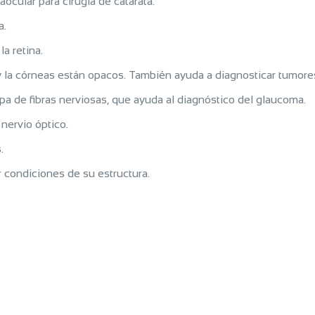
aocular para cirugía de catarata.
a.
a retina.
o y la córneas están opacos. También ayuda a diagnosticar tumore
pa de fibras nerviosas, que ayuda al diagnóstico del glaucoma.
 nervio óptico.
.
 condiciones de su estructura.