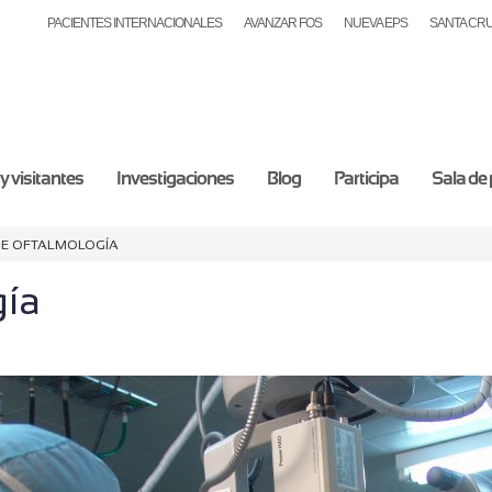
PACIENTES INTERNACIONALES
AVANZAR FOS
NUEVA EPS
SANTA CR
y visitantes
Investigaciones
Blog
Participa
Sala de
de Oftalmología
gía