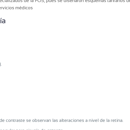
ecializados de la FOS, pues se diseñaron esquemas tarifarios d
ervicios médicos
ía
.
 contraste se observan las alteraciones a nivel de la retina.