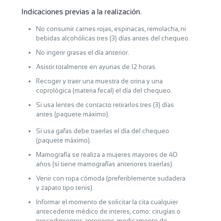
Audiometría, panoramica dental/li>
Indicaciones previas a la realización.
Consultas con Especialistas:
No consumir carnes rojas, espinacas, remolacha, ni
Pediatría, Nutrición, Odontología, Oftalmología, Ortopedia
bebidas alcohólicas tres (3) días antes del chequeo.
No ingerir grasas el día anterior.
Asistir totalmente en ayunas de 12 horas.
Recoger y traer una muestra de orina y una
coprológica (materia fecal) el día del chequeo.
Si usa lentes de contacto retirarlos tres (3) días
antes (paquete máximo).
Si usa gafas debe traerlas el día del chequeo
(paquete máximo).
Mamografía se realiza a mujeres mayores de 40
años (si tiene mamografías anteriores traerlas).
Venir con ropa cómoda (preferiblemente sudadera
y zapato tipo tenis).
Informar el momento de solicitar la cita cualquier
antecedente médico de interes, como: cirugías o
procedimientos anteriores, medicamento de