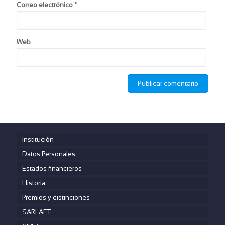
Correo electrónico
*
Web
Máximo hombre
3.100.000
$
2 días - 7am a 4pm
Institución
Exámenes de Laboratorio:
función hepática, función renal,perfil lipídico, perfil
Datos Personales
glicémico, ácido úrico, hemograma,
uroanálisis,coprológico, sangre oculta en heces, PSA,
Estados financieros
fosfata alcalina, ETS, función tiroidea.
Historia
Imágenes Diagnósticas:
Audiometría, Ecografía Abdominal, Prueba de esfuerzo,
Premios y distinciones
Espirometria, Panorámica dental, Ecocardiograma,
Endoscopia de vías digestivas, RX de Tórax,
SARLAFT
Osteodensitometria.