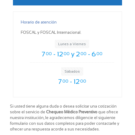
Horario de atención
FOSCAL y FOSCAL Internacional.
Lunes a Viernes
7
- 12
y 2
- 6
00
00
00
00
Sábados
7
- 12
00
00
Máximo mujer
Si usted tiene alguna duda o desea solicitar una cotización
sobre el servicio de
Chequeo Médico Preventivo
que ofrece
3.100.000
$
nuestra institución, le agradecemos diligencie el siguiente
formulario con sus datos completos para poder contactarle y
ofrecer una respuesta acorde a sus necesidades.