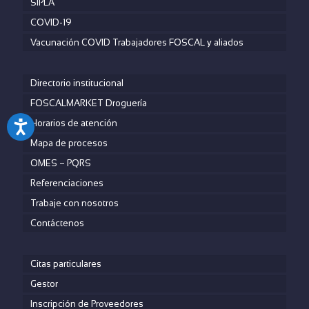
SIPLA
Consultas con Especialistas:
COVID-19
Nutrición, cardiología, oftalmología, odontología, urología,
medicina interna.
Vacunación COVID Trabajadores FOSCAL y aliados
Directorio institucional
FOSCALMARKET Droguería
Horarios de atención
Mapa de procesos
OMES – PQRS
Referenciaciones
Trabaje con nosotros
Contáctenos
Citas particulares
Gestor
Inscripción de Proveedores