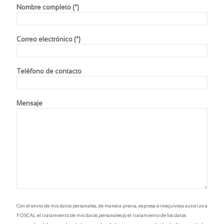
Nombre completo (*)
2 días - 7am a 4pm
Exámenes de Laboratorio:
Función hepa´tica, función renal, perfil lipídico, perfil
Correo electrónico (*)
glicémico, ácido úrico, hemograma, Uroanálisis,
coprológico,sangre oculta en heces, fosfata alcalina,
ETS,funcion tiroidea.
Teléfono de contacto
Imágenes Diagnósticas:
Audiometría, Ecografía Abdominal, Prueba de esfuerzo,
Espirometria, Estudio de la Citología, Mamografía o
Ecografía Mamaria, Osteodensitometria, Ecocardiograma,
Mensaje
Panorámica dental, Endoscopia de vías digestivas, RX de
Tórax.
Consultas con Especialistas:
Nutrición, cardiología, oftalmología, odontología,
ginecología, medicina interna.
Con el envío de mis datos personales, de manera previa, expresa e inequívoca autorizo a
FOSCAL el tratamiento de mis datos personales (o el tratamiento de los datos