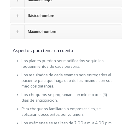
Básico hombre
Máximo hombre
Aspectos para tener en cuenta
Máximo pediátrico
Los planes pueden ser modificados según los
requerimientos de cada persona.
1.200.000
$
Los resultados de cada examen son entregados al
paciente para que haga uso de los mismos con sus
médicos tratantes.
1 día - 7am a 4pm
Los chequeos se programan con mínimo tres (3)
días de anticipación.
Exámenes de Laboratorio:
Para chequeos familiares o empresariales, se
Colesterol, creatinina, HDL, perfil glicémico, biirrubinas,
hemograma IV, uroanálisis,coprológico, sangre oculta en
aplicarán descuentos por volumen.
heces, y triglicéridos
Los exámenes se realizan de 7:00 a.m. a 4:00 p.m.
Exámenes Diagnósticos: