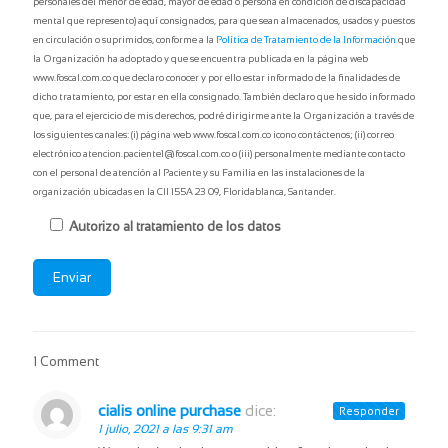
personales del menor de edad, mayor de edad o persona en condición de discapacidad
mental que represento) aquí consignados, para que sean almacenados, usados y puestos
en circulación o suprimidos, conforme a la
Política de Tratamiento de la Información
que
la Organización ha adoptado y que se encuentra publicada en la página web
www.foscal.com.co que declaro conocer y por ello estar informado de la finalidades de
dicho tratamiento, por estar en ella consignado. También declaro que he sido informado
que, para el ejercicio de mis derechos, podré dirigirme ante la Organización a través de
los siguientes canales: (i) página web www.foscal.com.co icono contáctenos; (ii) correo
electrónico atencion.paciente1@foscal.com.co o (iii) personalmente mediante contacto
con el personal de atención al Paciente y su Familia en las instalaciones de la
organización ubicadas en la Cll 155A 23 09, Floridablanca, Santander.
Autorizo al tratamiento de los datos
Básico hombre
1.840.000
$
1 Comment
1 día - 7am a 4pm
cialis online purchase
dice:
Responder
Exámenes de Laboratorio:
1 julio, 2021 a las 9:31 am
Función hepática, función renal, perfil lipídico, perfil