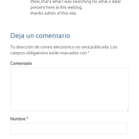
glicémico, ácido úrico, hemograma, uroanálisis,
Wow, that’s what I was searching for, what a data!
coprológico, sangre oculta en heces, PSA.
present here at this weblog,
thanks admin of this site.
Imágenes Diagnósticas:
Audiometría, Ecografía Abdominal, Panorámica dental,
Prueba de esfuerzo, RX de Tórax.
Deja un comentario
Consultas con Especialistas:
Nutrición, optometría, odontología, urología, medicina
Tu dirección de correo electrónico no será publicada.
Los
interna.
campos obligatorios están marcados con
*
Comentario
Nombre
*