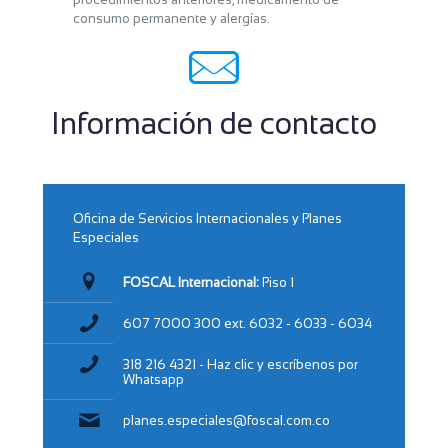
consumo permanente y alergías.
Básico mujer
1.740.000
$
Información de contacto
1 día - 7am a 4pm
Exámenes de Laboratorio:
Función hepática,función renal, perfil lipídico,perfil
glicémico, ácido úrico, hemograma IV,
Oficina de Servicios Internacionales y Planes
uroanalisis,coprólogico, sangre oculta en heces.
Especiales
Imágenes Diagnósticas:
Rx de toráx, eco abdominal, electrocardiograma, citología
FOSCAL Internacional:
Piso 1
vaginal, eco mamaria o mamaografía, audiometría, prueba
de esfuerzo, panorámica dental
607 7000 300
ext. 6032 - 6033 - 6034
Consultas con Especialistas:
Nutrición, optometría, odontología, ginecología, medicina
318 216 4321 - Haz clic y escríbenos por
interna.
Whatsapp
planes.especiales@foscal.com.co