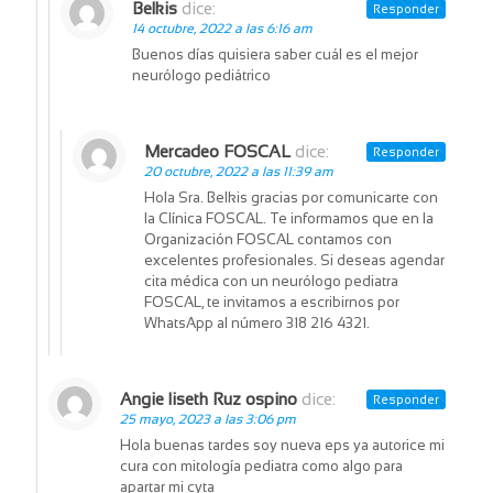
Belkis
dice:
Responder
14 octubre, 2022 a las 6:16 am
Buenos días quisiera saber cuál es el mejor
neurólogo pediátrico
Mercadeo FOSCAL
dice:
Responder
20 octubre, 2022 a las 11:39 am
Hola Sra. Belkis gracias por comunicarte con
la Clínica FOSCAL. Te informamos que en la
Organización FOSCAL contamos con
excelentes profesionales. Si deseas agendar
cita médica con un neurólogo pediatra
FOSCAL, te invitamos a escribirnos por
WhatsApp al número 318 216 4321.
Angie liseth Ruz ospino
dice:
Responder
25 mayo, 2023 a las 3:06 pm
Hola buenas tardes soy nueva eps ya autorice mi
cura con mitología pediatra como algo para
apartar mi cyta