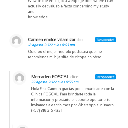
Wow! In the end I got a webpage from where I can
actually get valuable facts concerning my study
and
knowledge.
Carmen emilce villamizar
dice:
Responder
18 agosto, 2022 a las 6:03 pm
Quieroo el mejor neurolo pediatara que me
recomienda mi hija sifre de cicope colobso
Mercadeo FOSCAL
dice:
Responder
22 agosto, 2022 a las 8:55 am
Hola Sra. Carmen gracias por comunicarte con la
Clínica FOSCAL. Para brindarte toda la
información y prestarte el soporte oportuno, te
invitamos a escribirnos por WhatsApp al número
(+57) 318 216 4321.