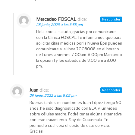
Mercadeo FOSCAL
dice:
Responder
28 junio, 2023 a las 3:55 pm
Hola cordial saludo, gracias por comunicarte
con la Clínica FOSCAL.Te informamos que para
solicitar citas médicas por la Nueva Eps puedes
comunicarte a la línea 7008008 en el horario
de Lunes a viernes 7:00am-6:00pm Marcando
la opción 1 y los sábados de 8:00 am a 3:00
pm.
Juan
dice:
Responder
29 junio, 2022 a las 5:02 pm
Buenas tardes, mi nombre es Juan López tengo 50
años, he sido diagnosticado con ELA, vi un video
sobre células madre. Podré tener algúna alternativa
con este tratamiento. Soy de Guatemala. En
promedio cual será el costo de este servicio.
Gracias