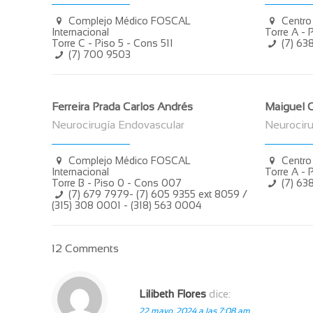
Complejo Médico FOSCAL
Centro
Internacional
Torre A - 
Torre C - Piso 5 - Cons 511
(7) 63
(7) 700 9503
Ferreira Prada Carlos Andrés
Maiguel C
Neurocirugía Endovascular
Neurociru
Complejo Médico FOSCAL
Centro
Internacional
Torre A - 
Torre B - Piso 0 - Cons 007
(7) 63
(7) 679 7979- (7) 605 9355 ext 8059 /
(315) 308 0001 - (318) 563 0004
12 Comments
Lilibeth Flores
dice:
22 mayo, 2024 a las 7:08 am