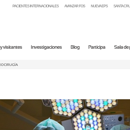
PACIENTES INTERNACIONALES
AVANZAR FOS
NUEVA EPS
SANTA CR
y visitantes
Investigaciones
Blog
Participa
Sala de
rocirugía