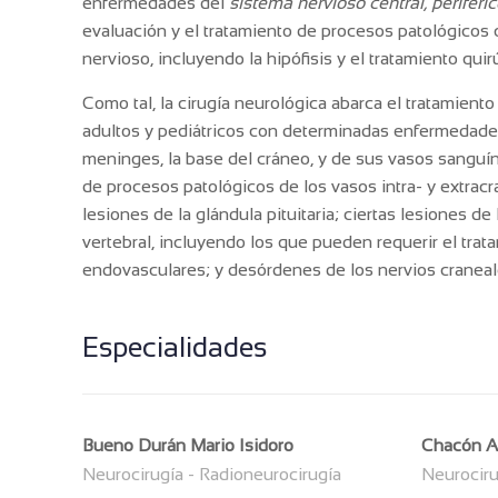
enfermedades del
sistema nervioso central, periféri
evaluación y el tratamiento de procesos patológicos q
nervioso, incluyendo la hipófisis y el tratamiento quir
Como tal, la cirugía neurológica abarca el tratamiento
adultos y pediátricos con determinadas enfermedades
meninges, la base del cráneo, y de sus vasos sanguín
de procesos patológicos de los vasos intra- y extracra
lesiones de la glándula pituitaria; ciertas lesiones d
vertebral, incluyendo los que pueden requerir el trat
endovasculares; y desórdenes de los nervios craneales
Especialidades
Bueno Durán Mario Isidoro
Chacón Ap
Neurocirugía - Radioneurocirugía
Neurociru