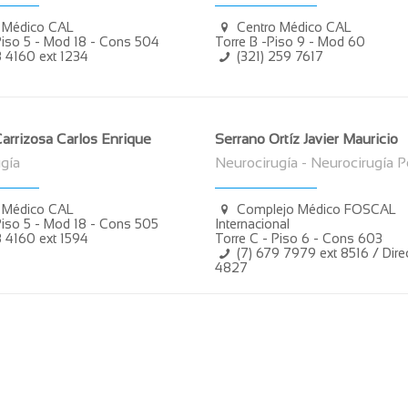
 Médico CAL
Centro Médico CAL
Piso 5 - Mod 18 - Cons 504
Torre B -Piso 9 - Mod 60
8 4160 ext 1234
(321) 259 7617
arrizosa Carlos Enrique
Serrano Ortíz Javier Mauricio
gía
Neurocirugía - Neurocirugía P
 Médico CAL
Complejo Médico FOSCAL
Piso 5 - Mod 18 - Cons 505
Internacional
8 4160 ext 1594
Torre C - Piso 6 - Cons 603
(7) 679 7979 ext 8516 / Direc
4827