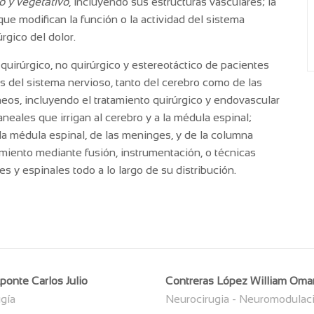
co y vegetativo
, incluyendo sus estructuras vasculares; la
ue modifican la función o la actividad del sistema
úrgico del dolor.
 quirúrgico, no quirúrgico y estereotáctico de pacientes
 del sistema nervioso, tanto del cerebro como de las
eos, incluyendo el tratamiento quirúrgico y endovascular
neales que irrigan al cerebro y a la médula espinal;
e la médula espinal, de las meninges, y de la columna
amiento mediante fusión, instrumentación, o técnicas
 y espinales todo a lo largo de su distribución.
onte Carlos Julio
Contreras López William Oma
gía
Neurocirugia - Neuromodulac