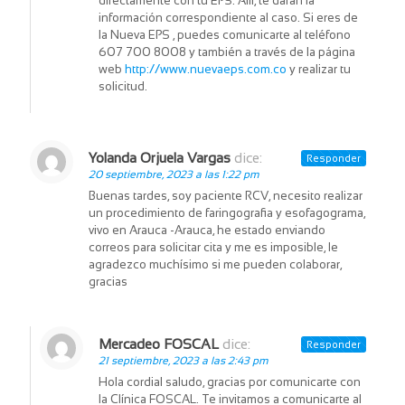
directamente con tu EPS. Allí, te darán la
información correspondiente al caso. Si eres de
la Nueva EPS , puedes comunicarte al teléfono
607 700 8008 y también a través de la página
web
http://www.nuevaeps.com.co
y realizar tu
solicitud.
Yolanda Orjuela Vargas
dice:
Responder
20 septiembre, 2023 a las 1:22 pm
Buenas tardes, soy paciente RCV, necesito realizar
un procedimiento de faringografia y esofagograma,
vivo en Arauca -Arauca, he estado enviando
correos para solicitar cita y me es imposible, le
agradezco muchísimo si me pueden colaborar,
gracias
Mercadeo FOSCAL
dice:
Responder
21 septiembre, 2023 a las 2:43 pm
Hola cordial saludo, gracias por comunicarte con
la Clínica FOSCAL. Te invitamos a comunicarte al